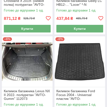
Crossland X 2019- (нижня
Килимок багажника Geely LC
полка) поліуретан "AVTO-
HB12-... "Locer" *-N
Gumm" 111799
Готово до відправки 1 од.
Готово до відправки 1 од.
871,12
437,84
₴
₴
926,73 ₴
465,79 ₴
Купити
Купити
–6%
–6%
Килимок багажника Lexus NX
Килимок багажника Ford
II 2022- поліуретан "AVTO-
Focus 2004 - Universal
Gumm" 112073
пластик "AVTO-
Gumm"211593
Готово до відправки 1 од.
Готово до відправки 1 од.