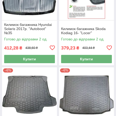
Килимок багажника Hyundai
Solaris 2017р. "Autoboot"
Килимок багажника Skoda
№35
Kodiag 16- "Locer"
Готово до відправки 2 од.
Готово до відправки 2 од.
412,28
379,23
₴
₴
438,60 ₴
403,44 ₴
Купити
Купити
–6%
–6%