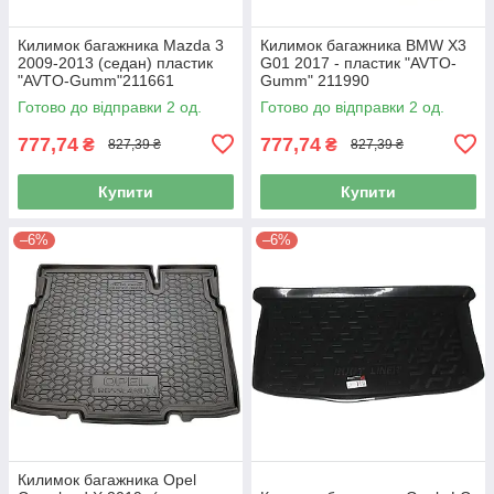
Килимок багажника Mazda 3
Килимок багажника BMW X3
2009-2013 (седан) пластик
G01 2017 - пластик "AVTO-
"AVTO-Gumm"211661
Gumm" 211990
Готово до відправки 2 од.
Готово до відправки 2 од.
777,74
777,74
₴
₴
827,39 ₴
827,39 ₴
Купити
Купити
–6%
–6%
Килимок багажника Opel