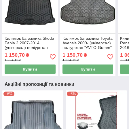
Килимок багажника Skoda
Килимок багажника Toyota
Кили
Fabia 2 2007-2014
Avensis 2009- (універсал)
Rena
(універсал) поліуретан
поліуретан "AVTO-Gumm"
2016
"AVTO-Gumm"111458
112008
"AV
1 150,70
1 150,70
1 0
₴
₴
1 224,15 ₴
1 224,15 ₴
1 133
Купити
Купити
Акційні пропозиції та новинки
–6%
–6%