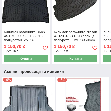
Килимок багажника BMW
Килимок багажника Nissan
Кил
X5 E70 2007 - F15 2015
X-Trail 07 - (T-31) полиця
X5 E
поліуретан "AVTO-
поліуретан "AVTO-Gumm"
пол
Gumm"111509
111325
1115
1 150,70
1 150,70
1 1
₴
₴
1 224,15 ₴
1 224,15 ₴
1 224
Купити
Купити
Акційні пропозиції та новинки
–6%
–6%