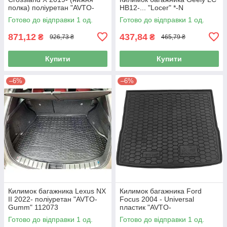
полка) поліуретан "AVTO-
HB12-... "Locer" *-N
Gumm" 111799
Готово до відправки 1 од.
Готово до відправки 1 од.
871,12
437,84
₴
₴
926,73 ₴
465,79 ₴
Купити
Купити
–6%
–6%
Килимок багажника Lexus NX
Килимок багажника Ford
II 2022- поліуретан "AVTO-
Focus 2004 - Universal
Gumm" 112073
пластик "AVTO-
Gumm"211593
Готово до відправки 1 од.
Готово до відправки 1 од.