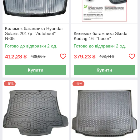
Килимок багажника Hyundai
Solaris 2017р. "Autoboot"
Килимок багажника Skoda
№35
Kodiag 16- "Locer"
Готово до відправки 2 од.
Готово до відправки 2 од.
412,28
379,23
₴
₴
438,60 ₴
403,44 ₴
Купити
Купити
–6%
–6%