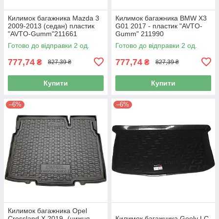
Килимок багажника Mazda 3
Килимок багажника BMW X3
2009-2013 (седан) пластик
G01 2017 - пластик "AVTO-
"AVTO-Gumm"211661
Gumm" 211990
Готово до відправки 2 од.
Готово до відправки 2 од.
777,74
777,74
₴
₴
827,39 ₴
827,39 ₴
Купити
Купити
–6%
–6%
Килимок багажника Opel
Crossland X 2019- (нижня
Килимок багажника Geely LC