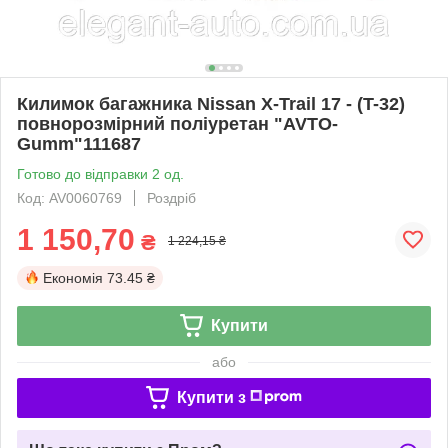
Килимок багажника Nissan X-Trail 17 - (T-32)
повнорозмірний поліуретан "AVTO-
Gumm"111687
Готово до відправки 2 од.
Код: AV0060769
Роздріб
1 150,70
₴
1 224,15 ₴
Економія
73.45 ₴
Купити
або
Купити з