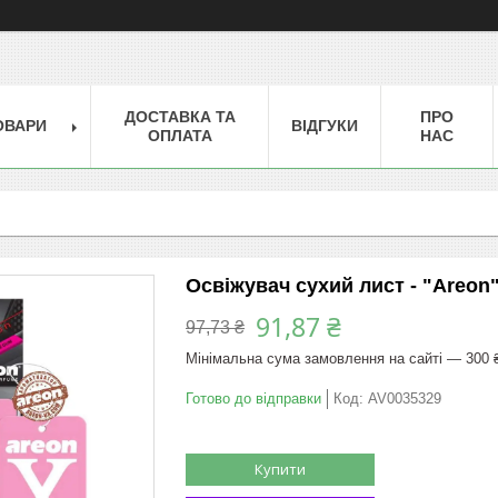
ДОСТАВКА ТА
ПРО
ОВАРИ
ВІДГУКИ
ОПЛАТА
НАС
Освіжувач сухий лист - "Areon"
91,87 ₴
97,73 ₴
Мінімальна сума замовлення на сайті — 300 
Готово до відправки
Код:
AV0035329
Купити