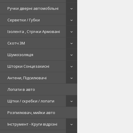
Ручки дверні автомобільні
Серветки / Губки
Ізолента , Стрічки Армовані
Скотч 3М
Шумоізоляція
Шторки Сонцезахисні
Антени, Підсилювачі
Лопати в авто
Щітки / скребки / лопати
Розпилювач, мийки авто
Інструмент - Круги відрізні