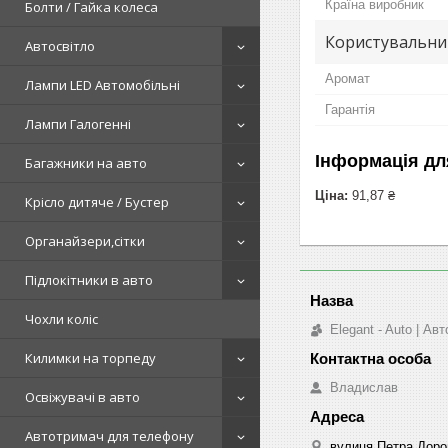
Країна виробник
Болти / Гайка колеса
Користувальни
Автосвітло
Аромат
Лампи LED Автомобільні
Гарантія
Лампи Галогенні
Інформація дл
Багажники на авто
Ціна:
91,87 ₴
Крісло дитяче / Бустер
Органайзери,сітки
Підлокітники в авто
Чохли коліс
Elegant - Auto | А
Килимки на торпеду
Владислав
Освіжувачі в авто
Автотримач для телефону
вулиця Петра Дорош