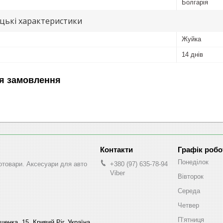
Болгарія
цькі характеристики
Жуйка
14 днів
я замовлення
Графік робо
Понеділок
втотовари. Аксесуари для авто
+380 (97) 635-78-94
Viber
Вівторок
Середа
Четвер
Пʼятниця
енка, 15, Кривий Ріг, Україна