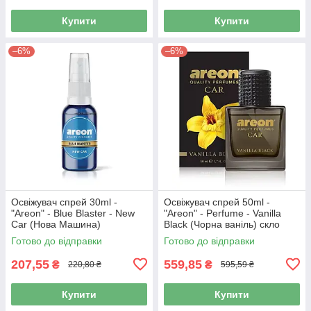
Купити
Купити
–6%
–6%
Освіжувач спрей 30ml -
Освіжувач спрей 50ml -
"Areon" - Blue Blaster - New
"Areon" - Perfume - Vanilla
Car (Нова Машина)
Black (Чорна ваніль) скло
концентрат 1:2 (12шт/уп)
(6шт/уп)
Готово до відправки
Готово до відправки
207,55
559,85
₴
₴
220,80 ₴
595,59 ₴
Купити
Купити