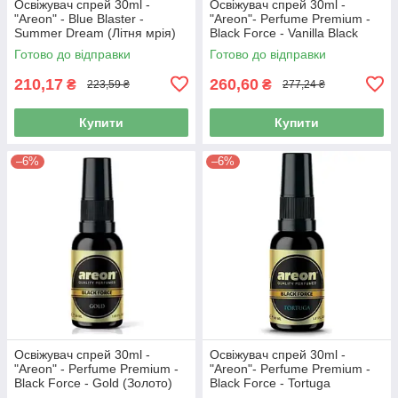
Освіжувач спрей 30ml -
Освіжувач спрей 30ml -
"Areon" - Blue Blaster -
"Areon"- Perfume Premium -
Summer Dream (Літня мрія)
Black Force - Vanilla Black
концентрат 1:2 (12шт/уп)
(Чорна ваніль) скло1:2
Готово до відправки
Готово до відправки
210,17
260,60
₴
₴
223,59 ₴
277,24 ₴
Купити
Купити
–6%
–6%
Освіжувач спрей 30ml -
Освіжувач спрей 30ml -
"Areon" - Perfume Premium -
"Areon"- Perfume Premium -
Black Force - Gold (Золото)
Black Force - Tortuga
скло концентрат 1:2
(Тортуга) скло1:2