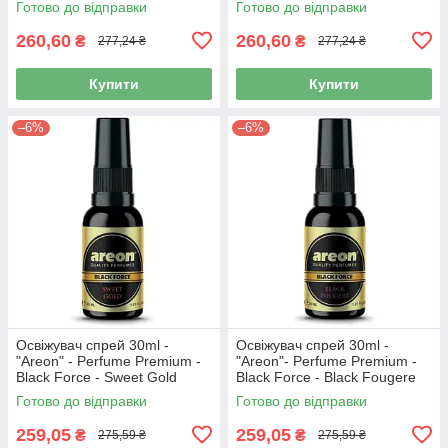
Готово до відправки
Готово до відправки
260,60
260,60
₴
₴
277,24 ₴
277,24 ₴
Купити
Купити
–6%
–6%
Освіжувач спрей 30ml -
Освіжувач спрей 30ml -
"Areon" - Perfume Premium -
"Areon"- Perfume Premium -
Black Force - Sweet Gold
Black Force - Black Fougere
(Солодке золото) 1:2
(Чорний фужер) скло1:2
Готово до відправки
Готово до відправки
259,05
259,05
₴
₴
275,59 ₴
275,59 ₴