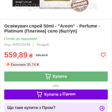
Освіжувач спрей 50ml - "Areon" - Perfume -
Platinum (Платина) скло (6шт/уп)
Готово до відправки
Код: AV0034646
Роздріб
559,89
₴
595,63 ₴
Економія
35.74 ₴
Купити
або
Купити з
Що таке купити з Пром?