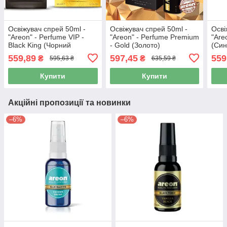
Освіжувач спрей 50ml -
Освіжувач спрей 50ml -
Осві
"Areon" - Perfume VIP -
"Areon" - Perfume Premium
"Are
Black King (Чорний
- Gold (Золото)
(Син
король) скло (6шт/уп)
пласт.пляшка (6шт/уп)
559,89
597,45
559
₴
₴
595,63 ₴
635,59 ₴
Купити
Купити
Акційні пропозиції та новинки
–6%
–6%