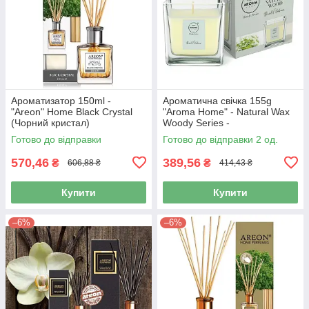
Ароматизатор 150ml -
Ароматична свічка 155g
"Areon" Нome Black Crystal
"Aroma Home" - Natural Wax
(Чорний кристал)
Woody Series -
Basil&Verbena(Базилік-
Готово до відправки
Готово до відправки 2 од.
Вербена)10929
570,46
389,56
₴
₴
606,88 ₴
414,43 ₴
Купити
Купити
–6%
–6%