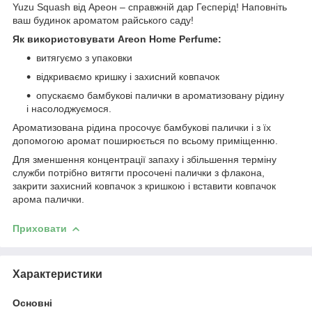
Yuzu Squash від Ареон – справжній дар Гесперід! Наповніть
ваш будинок ароматом райського саду!
Як використовувати Areon Home Perfume:
витягуємо з упаковки
відкриваємо кришку і захисний ковпачок
опускаємо бамбукові палички в ароматизовану рідину
і насолоджуємося.
Ароматизована рідина просочує бамбукові палички і з їх
допомогою аромат поширюється по всьому приміщенню.
Для зменшення концентрації запаху і збільшення терміну
служби потрібно витягти просочені палички з флакона,
закрити захисний ковпачок з кришкою і вставити ковпачок
арома палички.
Приховати
Характеристики
Основні