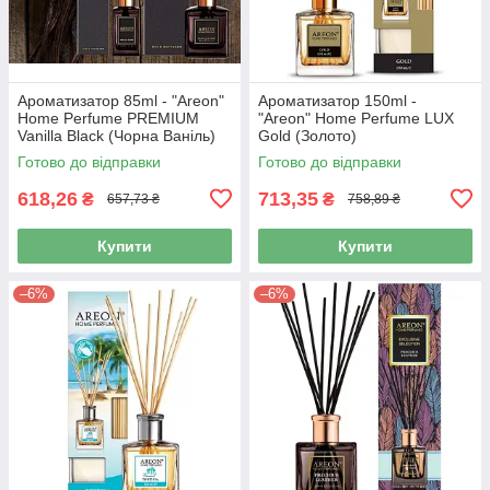
Ароматизатор 85ml - "Areon"
Ароматизатор 150ml -
Нome Perfume PREMIUM
"Areon" Нome Perfume LUX
Vanilla Black (Чорна Ваніль)
Gold (Золото)
ТОР (PSL03)
Готово до відправки
Готово до відправки
618,26
713,35
₴
₴
657,73 ₴
758,89 ₴
Купити
Купити
–6%
–6%