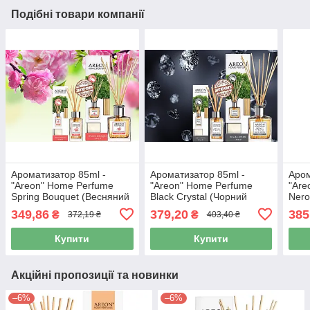
Подібні товари компанії
Ароматизатор 85ml -
Ароматизатор 85ml -
Аром
"Areon" Нome Perfume
"Areon" Нome Perfume
"Are
Spring Bouquet (Весняний
Black Crystal (Чорний
Nero
Букет)l (PS6)
кристал) (PS3)
349,86
379,20
385
₴
₴
372,19 ₴
403,40 ₴
Купити
Купити
Акційні пропозиції та новинки
–6%
–6%