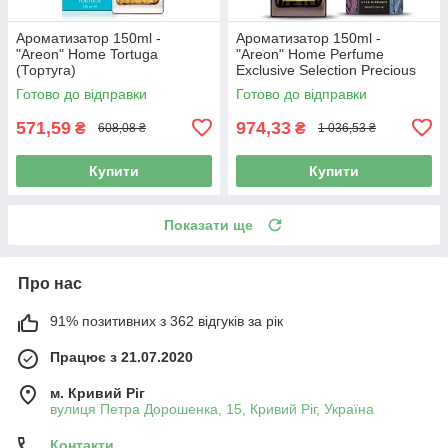
Ароматизатор 150ml -
Ароматизатор 150ml -
"Areon" Нome Tortuga
"Areon" Нome Perfume
(Тортуга)
Exclusive Selection Precious
Leather (Дорогоцінна шкіра)
Готово до відправки
Готово до відправки
571,59
974,33
₴
₴
608,08 ₴
1 036,53 ₴
Купити
Купити
Показати ще
Про нас
91% позитивних з 362 відгуків за рік
Працює з 21.07.2020
м. Кривий Ріг
вулиця Петра Дорошенка, 15, Кривий Ріг, Україна
Контакти