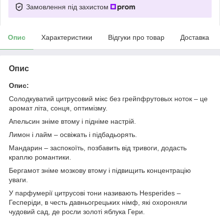
Замовлення під захистом
Опис
Характеристики
Відгуки про товар
Доставка
Опис
Опис:
Солодкуватий цитрусовий мікс без грейпфрутовых ноток – це
аромат літа, сонця, оптимізму.
Апельсин зніме втому і підніме настрій.
Лимон і лайм – освіжать і підбадьорять.
Мандарин – заспокоїть, позбавить від тривоги, додасть
краплю романтики.
Бергамот зніме мозкову втому і підвищить концентрацію
уваги.
У парфумерії цитрусові тони називають Hesperides –
Гесперіди, в честь давньогрецьких німф, які охороняли
чудовий сад, де росли золоті яблука Гери.