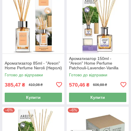
Ароматизатор 150ml -
Ароматизатор 85ml - "Areon"
"Areon" Нome Perfume
Нome Perfume Neroli (Неролі)
Patchouli-Lavender-Vanilla
(Пачолі-Лаванда-Ваніль)
Готово до відправки
Готово до відправки
385,47
570,46
₴
₴
410,08 ₴
606,88 ₴
Купити
Купити
–6%
–6%