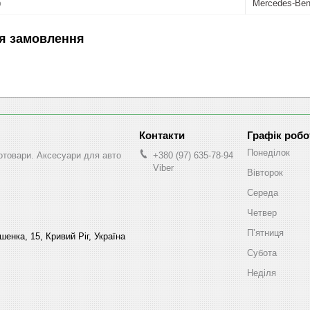
ю
Mercedes-Be
я замовлення
Графік робо
Понеділок
втотовари. Аксесуари для авто
+380 (97) 635-78-94
Viber
Вівторок
Середа
Четвер
Пʼятниця
енка, 15, Кривий Ріг, Україна
Субота
Неділя