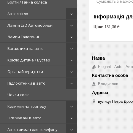
Сумісність з марко
Болти / Гайка колеса
Автосвітло
Інформація дл
Лампи LED Автомобільні
Ціна:
131,36 ₴
Лампи Галогенні
Багажники на авто
Крісло дитяче / Бустер
Elegant - Auto | А
Органайзери,сітки
Підлокітники в авто
Владислав
Чохли коліс
вулиця Петра Дорош
Килимки на торпеду
Освіжувачі в авто
Автотримач для телефону