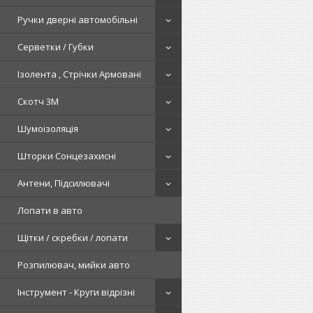
Ручки дверні автомобільні
Серветки / Губки
Ізолента , Стрічки Армовані
Скотч 3М
Шумоізоляція
Шторки Сонцезахисні
Антени, Підсилювачі
Лопати в авто
Щітки / скребки / лопати
Розпилювач, мийки авто
Інструмент - Круги відрізні