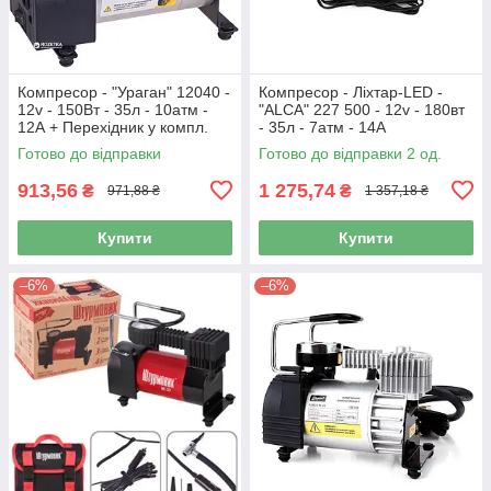
Компресор - "Ураган" 12040 -
Компресор - Ліхтар-LED -
12v - 150Вт - 35л - 10атм -
"ALCA" 227 500 - 12v - 180вт
12А + Перехідник у компл.
- 35л - 7атм - 14А
(12шт/ящ)
Готово до відправки
Готово до відправки 2 од.
913,56
1 275,74
₴
₴
971,88 ₴
1 357,18 ₴
Купити
Купити
–6%
–6%