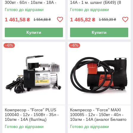
300вт - 60л - 10атм - 18А -
14А - 1 м. шланг (БК49) (8
7,5м. шланг (4/ящ)
шт.)
Готово до відправки
Готово до відправки
1 461,58
1 465,82
₴
₴
1 554,88 ₴
1 559,39 ₴
Купити
Купити
–6%
–6%
Компресор - "Force" PLUS
Компресор - "Force" MAXI
100040 - 12v - 150Вт - 35л -
100085 - 12v - 150вт - 40л -
10атм - 14А (8шт/ящ)
10атм - 14А (аналог Белавто
"Муромець)
Готово до відправки
Готово до відправки