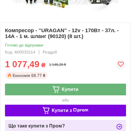
Компресор - "URAGAN" - 12v - 170Вт - 37л. -
14А - 1 м. шланг (90120) (8 шт.)
Готово до відправки
Код: AV0033114
Роздріб
1 077,49
₴
1 146,26 ₴
Економія
68.77 ₴
Купити
або
Купити з
Що таке купити з Пром?