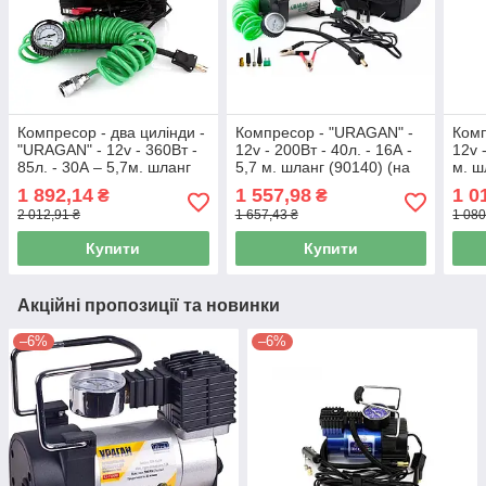
Компресор - два цилінди -
Компресор - "URAGAN" -
Комп
"URAGAN" - 12v - 360Вт -
12v - 200Вт - 40л. - 16А -
12v 
85л. - 30А – 5,7м. шланг
5,7 м. шланг (90140) (на
м. ш
(90170) на клемах (8 шт.
клемах) (8 шт.)
1 892,14
1 557,98
1 0
₴
₴
2 012,91 ₴
1 657,43 ₴
1 080
Купити
Купити
Акційні пропозиції та новинки
–6%
–6%