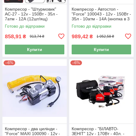
Компресор - "Штурмовик"
Компресор - Автостоп -
AC-27 - 12v - 150Вт - 35л -
"Force" 100043 - 12v - 150Вт -
7атм - 12А (12шт/ящ)
35л - 10атм - 14А (кнопка в 3
полож.)
Готово до відправки
Готово до відправки
858,91
989,42
₴
₴
913,74 ₴
1 052,58 ₴
Купити
Купити
–6%
–6%
Компресор - два цилінди -
Компресор - "БІЛАВТО-
"Force" MAXI 100090 - 12v -
ЗЕНІТ" 12v - 170Вт - 40л. -