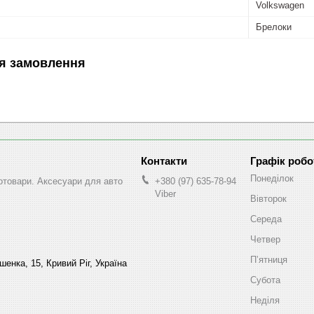
Volkswagen
Брелоки
я замовлення
Графік робо
Понеділок
втотовари. Аксесуари для авто
+380 (97) 635-78-94
Viber
Вівторок
Середа
Четвер
Пʼятниця
енка, 15, Кривий Ріг, Україна
Субота
Неділя