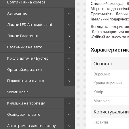
Болти / Гайка колеса
Стильний аксесуар: Д
Міцність та довговічн
Автосвітло
Практичність: Легкий
Ідеальний подарунок:
Лампи LED Автомобільні
Догляд та використан
-Легко очищається в
Лампи Галогенні
-Стійкий до зносу та 
Багажники на авто
Характеристик
Крісло дитяче / Бустер
Основні
Органайзери,сітки
Виробник
Підлокітники в авто
Країна виробник
Чохли коліс
Колір
Матеріал
Килимки на торпеду
Користувальни
Освіжувачі в авто
Гарантія
Автотримач для телефону