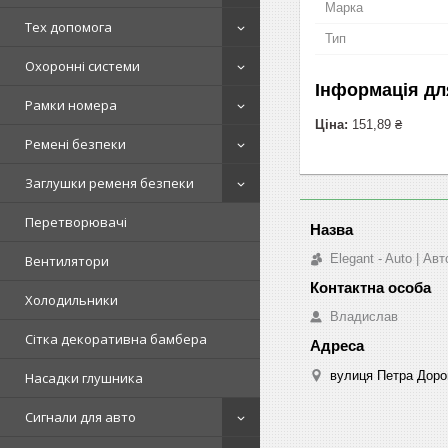
Марка
Тех допомога
Тип
Охоронні системи
Інформація дл
Рамки номера
Ціна:
151,89 ₴
Ремені безпеки
Заглушки ременя безпеки
Перетворювачі
Elegant - Auto | А
Вентилятори
Холодильники
Владислав
Сітка декоративна бамбера
вулиця Петра Дорош
Насадки глушника
Сигнали для авто