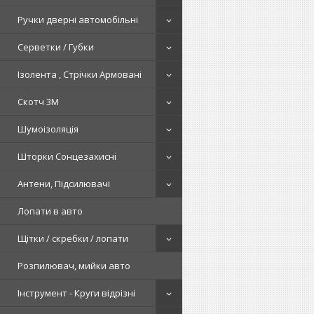
Ручки дверні автомобільні
Серветки / Губки
Ізолента , Стрічки Армовані
Скотч 3М
Шумоізоляція
Шторки Сонцезахисні
Антени, Підсилювачі
Лопати в авто
Щітки / скребки / лопати
Розпилювач, мийки авто
Інструмент - Круги відрізні