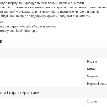
одає шарму та індивідуальності вашим ключам або сумці.
ість: Виготовлений з високоякісних матеріалів, що гарантує тривалий те
 та зручний у використанні, з можливістю швидкого кріплення ключів.
 Відмінний вибір для подарунку друзям, родичам або колегам.
ня:
ологою серветкою або м'якою тканиною.
впливу зовнішніх факторів.
и
Razzar
Китай
Чорний
Нержавіюча 
цькі характеристики
14 днів