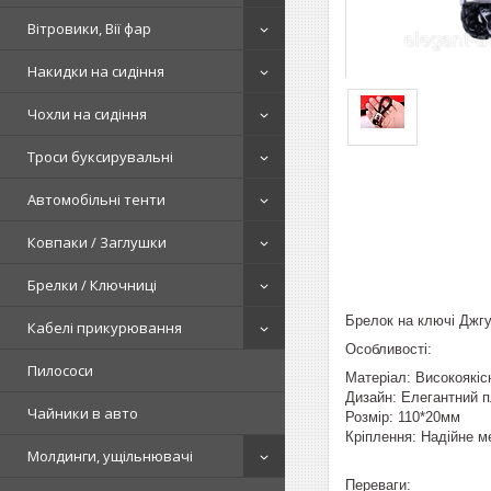
Вітровики, Вії фар
Накидки на сидіння
Чохли на сидіння
Троси буксирувальні
Автомобільні тенти
Ковпаки / Заглушки
Брелки / Ключниці
Брелок на ключі Джг
Кабелі прикурювання
Особливості:
Пилососи
Матеріал: Високоякіс
Дизайн: Елегантний п
Чайники в авто
Розмір: 110*20мм
Кріплення: Надійне ме
Молдинги, ущільнювачі
Переваги: