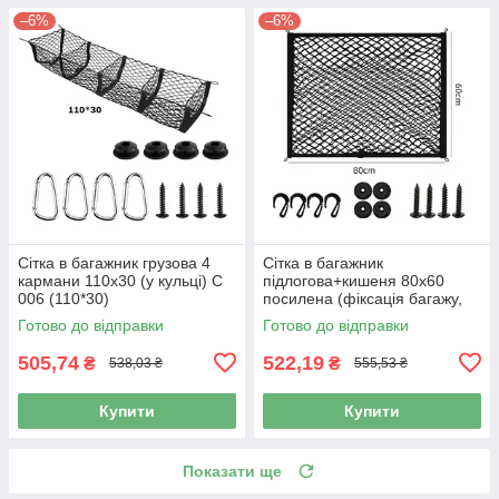
–6%
–6%
Сітка в багажник грузова 4
Сітка в багажник
кармани 110х30 (у кульці) С
підлогова+кишеня 80х60
006 (110*30)
посилена (фіксація багажу,
гачки) С 002 (80*60)
Готово до відправки
Готово до відправки
505,74
522,19
₴
₴
538,03 ₴
555,53 ₴
Купити
Купити
Показати ще