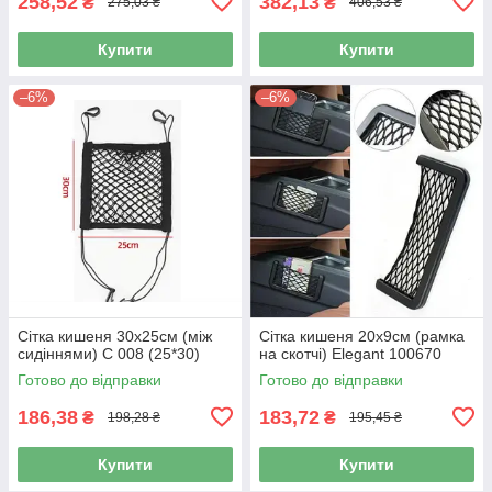
258,52
382,13
₴
₴
275,03 ₴
406,53 ₴
Купити
Купити
–6%
–6%
Сітка кишеня 30x25см (між
Сітка кишеня 20х9см (рамка
сидіннями) С 008 (25*30)
на скотчі) Elegant 100670
Готово до відправки
Готово до відправки
186,38
183,72
₴
₴
198,28 ₴
195,45 ₴
Купити
Купити