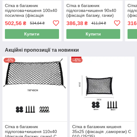
Сітка в багажник
Сітка в багажник
Сітк
підлогова+кишеня 100х40
підлогова+кишеня 90х40
підл
посилена (фіксація
(фіксація багажу, гачки)
(фік
багажу, гачки) С 002
(карман нижній)
С011
502,56
386,38
316
₴
₴
534,64 ₴
411,04 ₴
(100*40)
Купити
Купити
Акційні пропозиції та новинки
–6%
–6%
Сітка в багажник
Сітка в багажник кишеня
підлогова+кишеня 110х40
35х25 (фіксація ,саморези) С
(фіксація багажу, гачки) С
010 (25*35)