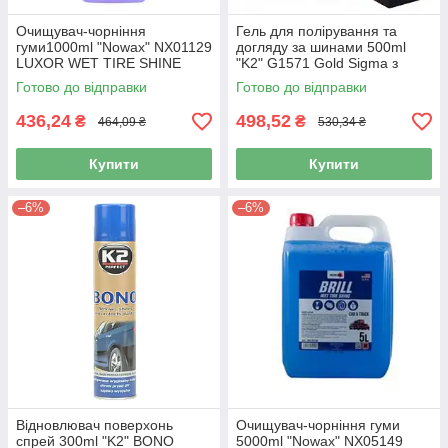
Очищувач-чорніння
Гель для полірування та
гуми1000ml "Nowax" NX01129
догляду за шинами 500ml
LUXOR WET TIRE SHINE
"K2" G1571 Gold Sigma з
(9шт/уп)
аплікатором
Готово до відправки
Готово до відправки
436,24
498,52
₴
₴
464,09 ₴
530,34 ₴
Купити
Купити
–6%
–6%
Відновлювач поверхонь
Очищувач-чорніння гуми
спрей 300ml "K2" BONO
5000ml "Nowax" NX05149