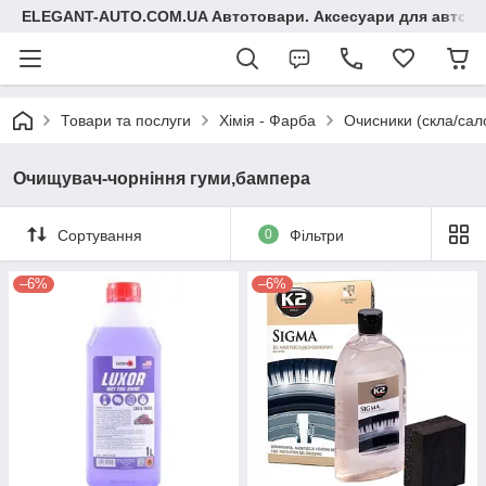
ELEGANT-AUTO.COM.UA Автотовари. Аксесуари для авто
Товари та послуги
Хімія - Фарба
Очисники (скла/сало
Очищувач-чорніння гуми,бампера
Сортування
0
Фільтри
–6%
–6%