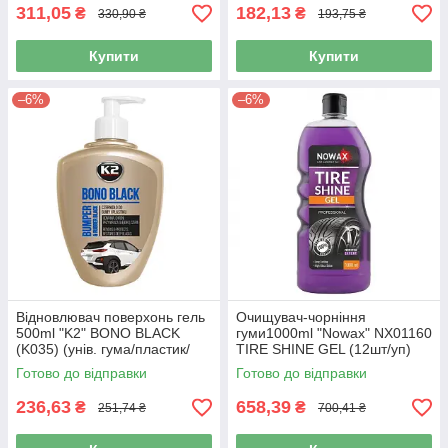
311,05
182,13
₴
₴
330,90 ₴
193,75 ₴
Купити
Купити
–6%
–6%
Відновлювач поверхонь гель
Очищувач-чорніння
500ml "K2" BONO BLACK
гуми1000ml "Nowax" NX01160
(K035) (унів. гума/пластик/
TIRE SHINE GEL (12шт/уп)
бампера) (12ящ)
Готово до відправки
Готово до відправки
236,63
658,39
₴
₴
251,74 ₴
700,41 ₴