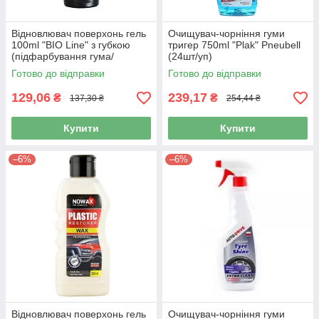
Відновлювач поверхонь гель
Очищувач-чорніння гуми
100ml "BIO Line" з губкою
тригер 750ml "Plak" Pneubell
(підфарбування гума/
(24шт/уп)
пластик/бампера))
Готово до відправки
Готово до відправки
129,06
239,17
₴
₴
137,30 ₴
254,44 ₴
Купити
Купити
–6%
–6%
Відновлювач поверхонь гель
Очищувач-чорніння гуми