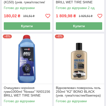
(K150) (унів. гума/пластик/
BRILL WET TIRE SHINE
бампера)(24шт/уп)
концентрат 1:3
Готово до відправки
Готово до відправки 2 од.
180,02
1 809,98
₴
₴
191,51 ₴
1 925,51 ₴
Купити
Купити
–6%
–6%
Очищувач-чорніння
Відновлювач поверхонь гель
гуми1000ml "Nowax" NX01156
250ml "K2" BONO BLACK
BRILL WET TIRE SHINE
(унів. гума/пластик/бампера)
концентрат 1:1
K030N (12ящ)
Готово до відправки
Готово до відправки