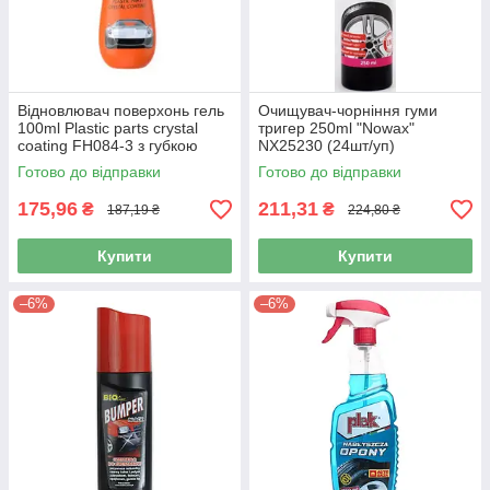
Відновлювач поверхонь гель
Очищувач-чорніння гуми
100ml Plastic parts crystal
тригер 250ml "Nowax"
coating FH084-3 з губкою
NX25230 (24шт/уп)
(підфарбування гума/
Готово до відправки
Готово до відправки
175,96
211,31
₴
₴
187,19 ₴
224,80 ₴
Купити
Купити
–6%
–6%