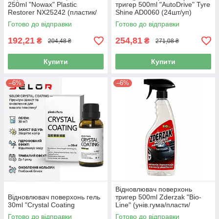
250ml "Nowax" Plastic
тригер 500ml "AutoDrive" Tyre
Restorer NX25242 (пластик/
Shine AD0060 (24шт/уп)
бампера)
Готово до відправки
Готово до відправки
192,21
254,81
₴
₴
204,48 ₴
271,08 ₴
Купити
Купити
–6%
–6%
Відновлювач поверхонь
Відновлювач поверхонь гель
тригер 500ml Zderzak "Bio-
30ml "Crystal Coating
Line" (унів.гума/пласти/
бампер/спойлер)
Готово до відправки
Готово до відправки