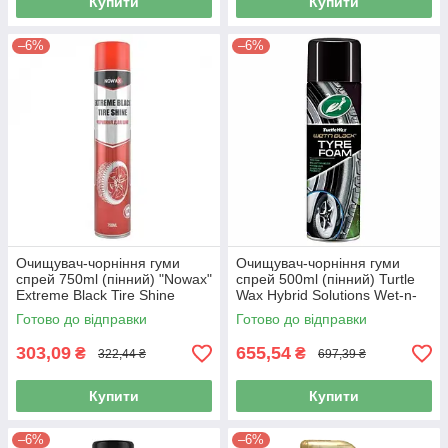
Купити
Купити
–6%
–6%
Очищувач-чорніння гуми
Очищувач-чорніння гуми
спрей 750ml (пінний) "Nowax"
спрей 500ml (пінний) Turtle
Extreme Black Tire Shine
Wax Hybrid Solutions Wet-n-
NX50200
Black 53180
Готово до відправки
Готово до відправки
303,09
655,54
₴
₴
322,44 ₴
697,39 ₴
Купити
Купити
–6%
–6%