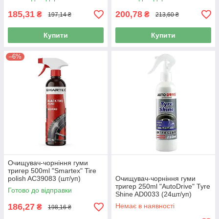
185,31
200,78
₴
₴
197,14 ₴
213,60 ₴
Купити
Купити
–6%
Очищувач-чорніння гуми
тригер 500ml "Smartex" Tire
polish AC39083 (шт/уп)
Очищувач-чорніння гуми
тригер 250ml "AutoDrive" Tyre
Готово до відправки
Shine AD0033 (24шт/уп)
186,27
Немає в наявності
₴
198,16 ₴