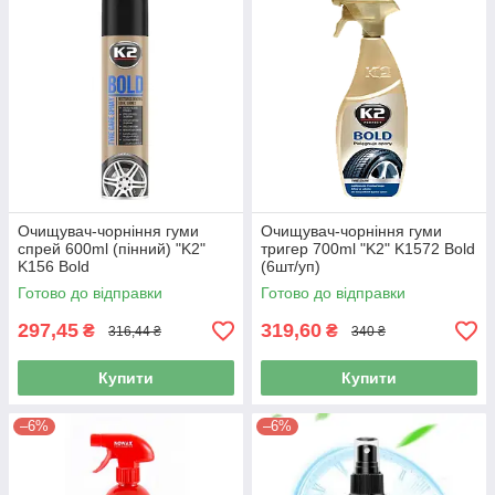
Очищувач-чорніння гуми
Очищувач-чорніння гуми
спрей 600ml (пінний) "K2"
тригер 700ml "K2" K1572 Bold
K156 Bold
(6шт/уп)
Готово до відправки
Готово до відправки
297,45
319,60
₴
₴
316,44 ₴
340 ₴
Купити
Купити
–6%
–6%