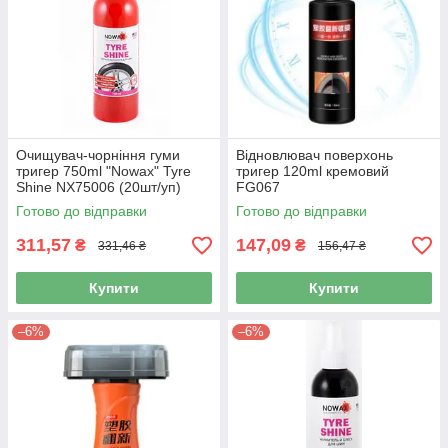
Очищувач-чорніння гуми
Відновлювач поверхонь
тригер 750ml "Nowax" Tyre
тригер 120ml кремовий
Shine NX75006 (20шт/уп)
FG067
Готово до відправки
Готово до відправки
311,57
147,09
₴
₴
331,46 ₴
156,47 ₴
Купити
Купити
–6%
–6%