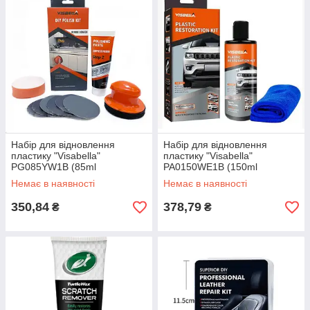
Набір для відновлення
Набір для відновлення
пластику "Visabella"
пластику "Visabella"
PG085YW1B (85ml
PA0150WE1B (150ml
поліроль+наждачка) диск
поліроль+мікрофібра)
Немає в наявності
Немає в наявності
ручний
350,84
378,79
₴
₴