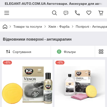
ELEGANT-AUTO.COM.UA Автотовари. Аксесуари для авто
Товари та послуги
Хімія - Фарба
Поліролі - Антицара
Відновники поверхні - антицарапин
Сортування
0
Фільтри
–6%
–6%