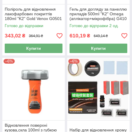
Поліроль для відновлення
Гель для догляду за панеллю
лакофарбових покриттів
приладів 500ml "K2" Omega
180ml "K2" Gold Venox G0501
(аплікатор+мікрофібра) G410
(молочко) з губкою
Готово до відправки
Готово до відправки 2 од.
343,02
610,19
₴
₴
364,91 ₴
649,14 ₴
Купити
Купити
–6%
–6%
Відновлення поверхні
кузова,скла 100ml з губкою
Набір для відновлення хрому