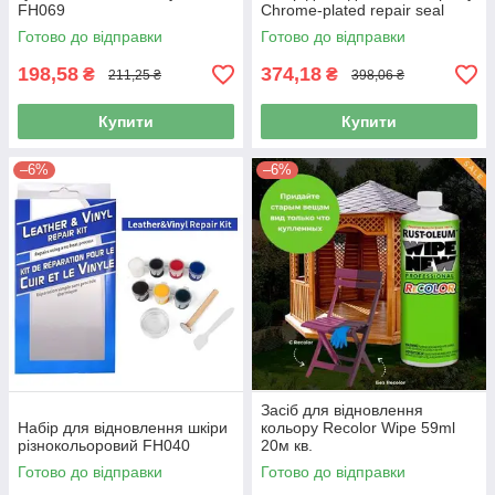
FH069
Chrome-plated repair seal
Готово до відправки
Готово до відправки
198,58
374,18
₴
₴
211,25 ₴
398,06 ₴
Купити
Купити
–6%
–6%
Засіб для відновлення
Набір для відновлення шкіри
кольору Recolor Wipe 59ml
різнокольоровий FH040
20м кв.
Готово до відправки
Готово до відправки