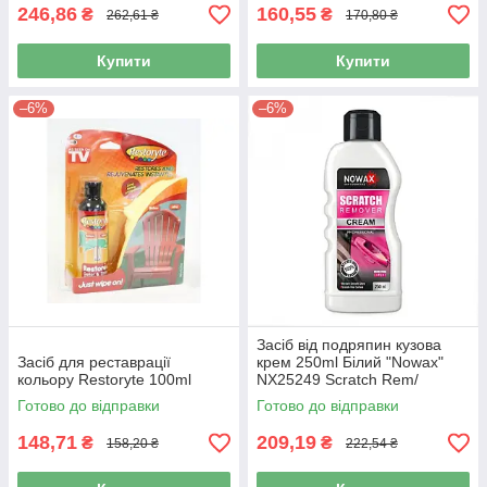
246,86
160,55
₴
₴
262,61 ₴
170,80 ₴
Купити
Купити
–6%
–6%
Засіб від подряпин кузова
Засіб для реставрації
крем 250ml Білий "Nowax"
кольору Restoryte 100ml
NX25249 Scratch Rem/
посилює колір/абразив
Готово до відправки
Готово до відправки
148,71
209,19
₴
₴
158,20 ₴
222,54 ₴