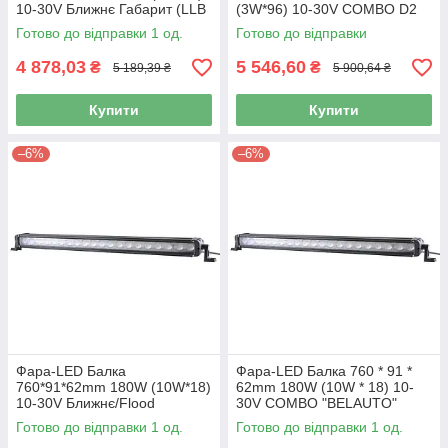
10-30V Ближнє Габарит (LLB
(3W*96) 10-30V COMBO D2
240W) (1шт)
Black
Готово до відправки 1 од.
Готово до відправки
4 878,03
5 546,60
₴
₴
5 189,39 ₴
5 900,64 ₴
Купити
Купити
–6%
–6%
Фара-LED Балка
Фара-LED Балка 760 * 91 *
760*91*62mm 180W (10W*18)
62mm 180W (10W * 18) 10-
10-30V Ближнє/Flood
30V COMBO "BELAUTO"
"BELAUTO" (BOL1810LF)
(BOL1810LC) (1шт)
Готово до відправки 1 од.
Готово до відправки 1 од.
(1шт) IP69