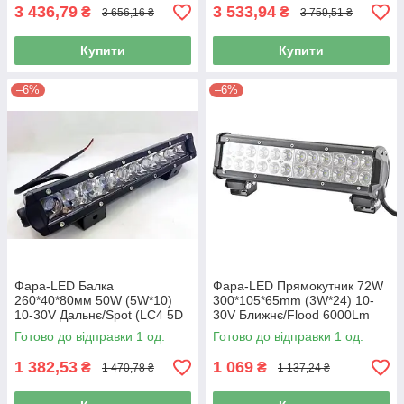
3 436,79
3 533,94
₴
₴
3 656,16 ₴
3 759,51 ₴
Купити
Купити
–6%
–6%
Фара-LED Балка
Фара-LED Прямокутник 72W
260*40*80мм 50W (5W*10)
300*105*65mm (3W*24) 10-
10-30V Дальнє/Spot (LC4 5D
30V Ближнє/Flood 6000Lm
50W) (1шт) 3404
"Brevia" 10724FX1
Готово до відправки 1 од.
Готово до відправки 1 од.
1 382,53
1 069
₴
₴
1 470,78 ₴
1 137,24 ₴