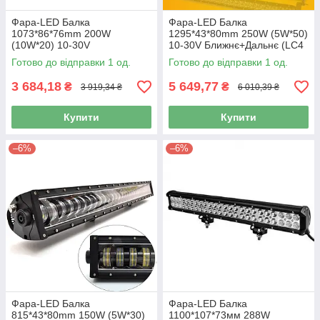
Фара-LED Балка
Фара-LED Балка
1073*86*76mm 200W
1295*43*80mm 250W (5W*50)
(10W*20) 10-30V
10-30V Ближнє+Дальнє (LC4
Ближнє/Flood "BELAUTO"
5D 250W) (1шт) 3408
Готово до відправки 1 од.
Готово до відправки 1 од.
(BOL2010F) (1шт) IP69
3 684,18
5 649,77
₴
₴
3 919,34 ₴
6 010,39 ₴
Купити
Купити
–6%
–6%
Фара-LED Балка
Фара-LED Балка
815*43*80mm 150W (5W*30)
1100*107*73мм 288W