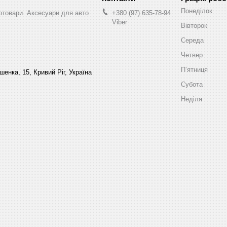
Понеділок
втотовари. Аксесуари для авто
+380 (97) 635-78-94
Viber
Вівторок
Середа
Четвер
Пʼятниця
енка, 15, Кривий Ріг, Україна
Субота
Неділя