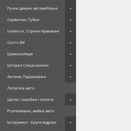
Ручки дверні автомобільні
Серветки / Губки
Ізолента , Стрічки Армовані
Скотч 3М
Шумоізоляція
Шторки Сонцезахисні
Антени, Підсилювачі
Лопати в авто
Щітки / скребки / лопати
Розпилювач, мийки авто
Інструмент - Круги відрізні