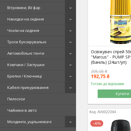
Вітровики, Вії фар
Накидки на сидіння
Чохли на сидіння
Троси буксирувальні
Освіжувач спрей 50
Автомобільні тенти
"Marcus" - PUMP SPR
(Ваніль) (24шт/уп)
Ковпаки / Заглушки
205,05 ₴
192,75 ₴
Брелки / Ключниці
Готово до відправки
Кабелі прикурювання
Купити
Пилососи
Чайники в авто
AV0022394
Молдинги, ущільнювачі
–6%