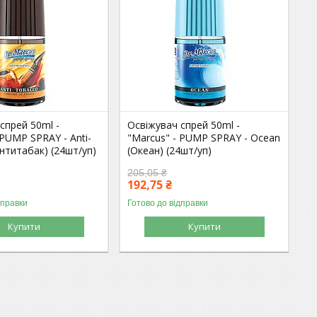
спрей 50ml -
Освіжувач спрей 50ml -
 PUMP SPRAY - Anti-
"Marcus" - PUMP SPRAY - Ocean
нтитабак) (24шт/уп)
(Океан) (24шт/уп)
205,05 ₴
192,75 ₴
дправки
Готово до відправки
Купити
Купити