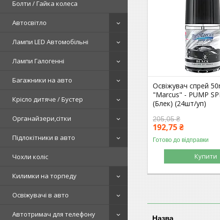
Болти / Гайка колеса
Автосвітло
Лампи LED Автомобільні
Лампи Галогенні
Багажники на авто
Освіжувач спрей 50
"Marcus" - PUMP SP
Крісло дитяче / Бустер
(Блек) (24шт/уп)
Органайзери,сітки
205,05 ₴
192,75 ₴
Підлокітники в авто
Готово до відправки
Купити
Чохли коліс
Килимки на торпеду
Освіжувачі в авто
Автотримач для телефону