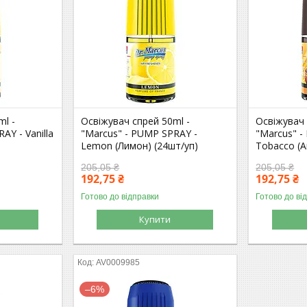
ml -
Освіжувач спрей 50ml -
Освіжувач 
AY - Vanilla
"Marcus" - PUMP SPRAY -
"Marcus" -
Lemon (Лимон) (24шт/уп)
Tobacco (А
205,05 ₴
205,05 ₴
192,75 ₴
192,75 ₴
Готово до відправки
Готово до ві
Купити
AV0009985
–6%