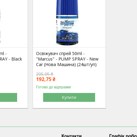
ml -
Освіжувач спрей 50ml -
RAY - Black
"Marcus" - PUMP SPRAY - New
Car (Нова Машина) (24шт/уп)
205,05 ₴
192,75 ₴
Готово до відправки
Купити
Графік робо