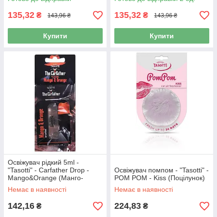
135,32
135,32
₴
₴
143,96 ₴
143,96 ₴
Купити
Купити
Освіжувач рідкий 5ml -
"Tasotti" - Carfather Drop -
Освіжувач помпом - "Tasotti" -
Mango&Orange (Манго-
POM POM - Kiss (Поцілунок)
Апельсин) (25шт/уп)
Немає в наявності
Немає в наявності
142,16
224,83
₴
₴