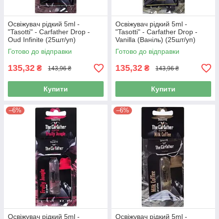
Освіжувач рідкий 5ml -
Освіжувач рідкий 5ml -
"Tasotti" - Carfather Drop -
"Tasotti" - Carfather Drop -
Oud Infinite (25шт/уп)
Vanilla (Ваніль) (25шт/уп)
Готово до відправки
Готово до відправки
135,32
135,32
₴
₴
143,96 ₴
143,96 ₴
Купити
Купити
–6%
–6%
Освіжувач рідкий 5ml -
Освіжувач рідкий 5ml -