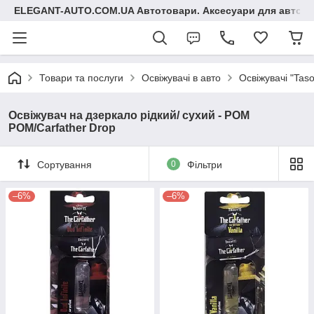
ELEGANT-AUTO.COM.UA Автотовари. Аксесуари для авто
Товари та послуги
Освіжувачі в авто
Освіжувачі "Taso
Освіжувач на дзеркало рідкий/ сухий - POM
POM/Carfather Drop
Сортування
0
Фільтри
–6%
–6%