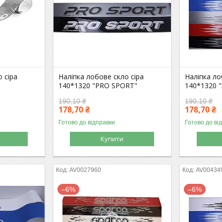
 сіра
Наліпка лобове скло сіра
Наліпка л
140*1320 "PRO SPORT"
140*1320 "
190,10 ₴
190,10 ₴
178,70 ₴
178,70 ₴
Готово до відправки
Готово до ві
Купити
AV0027960
AV00434
–6%
–6%