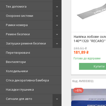
Тех допомога
Охоронні системи
Рамки номера
Ремені безпеки
Наліпка лобове скло
140*1320 "RECARO"
Заглушки ременя безпеки
193,51 ₴
181,89 ₴
Перетворювачі
Готово до відправки
Вентилятори
Купити
Холодильники
Сітка декоративна бамбера
AV0033011
Насадки глушника
–6%
Сигнали для авто