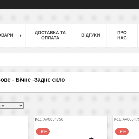
ДОСТАВКА ТА
ПРО
ОВАРИ
ВІДГУКИ
ОПЛАТА
НАС
ове - Бічне -Заднє скло
AV0054756
AV00547
–6%
–6%