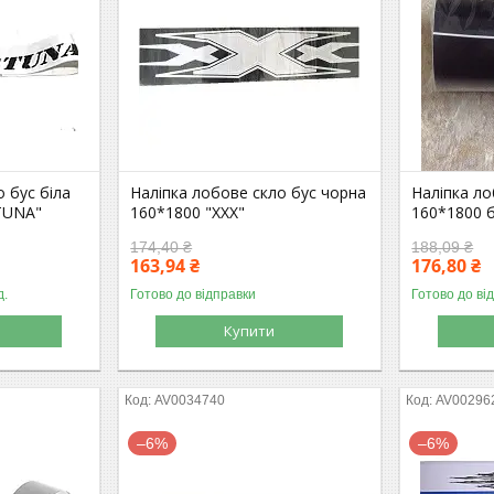
 бус біла
Наліпка лобове скло бус чорна
Наліпка ло
TUNA"
160*1800 "XXX"
160*1800 
174,40 ₴
188,09 ₴
163,94 ₴
176,80 ₴
д.
Готово до відправки
Готово до ві
Купити
AV0034740
AV00296
–6%
–6%