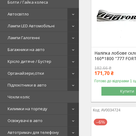
Болти / Гайка колеса
Автосвітло
Лампи LED Автомобільні
Лампи Галогенні
Багажники на авто
Наліпка лобове скло
160*1800 "777 FOR
Крісло дитяче / Бустер
182,66 ₴
171,70 ₴
Органайзери,сітки
Готово до відправки 1 о
Підлокітники в авто
Купити
Чохли коліс
Килимки на торпеду
AV0034724
Освіжувачі в авто
–6%
Автотримач для телефону