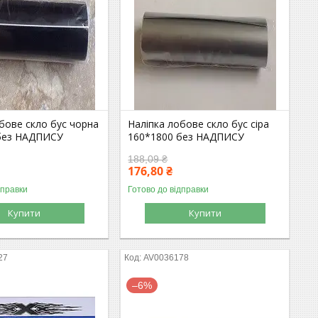
бове скло бус чорна
Наліпка лобове скло бус сіра
без НАДПИСУ
160*1800 без НАДПИСУ
188,09 ₴
176,80 ₴
дправки
Готово до відправки
Купити
Купити
27
AV0036178
–6%