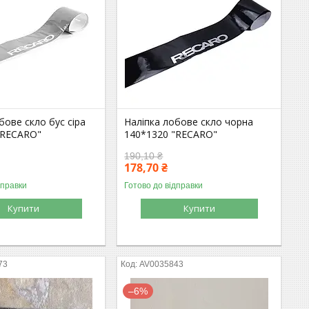
бове скло бус сіра
Наліпка лобове скло чорна
"RECARO"
140*1320 "RECARO"
190,10 ₴
178,70 ₴
дправки
Готово до відправки
Купити
Купити
73
AV0035843
–6%