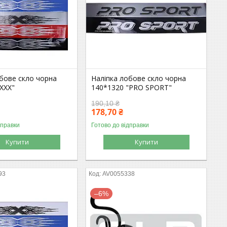
обове скло чорна
Наліпка лобове скло чорна
XXX"
140*1320 "PRO SPORT"
190,10 ₴
178,70 ₴
дправки
Готово до відправки
Купити
Купити
93
AV0055338
–6%