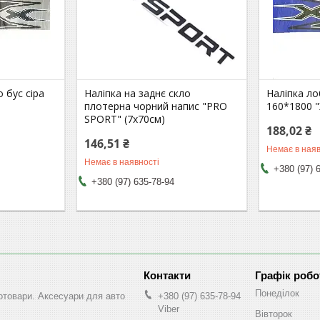
 бус сіра
Наліпка на заднє скло
Наліпка ло
плотерна чорний напис "PRO
160*1800 "
SPORT" (7х70см)
188,02 ₴
146,51 ₴
Немає в наяв
Немає в наявності
+380 (97) 
+380 (97) 635-78-94
Графік робо
Понеділок
втотовари. Аксесуари для авто
+380 (97) 635-78-94
Viber
Вівторок