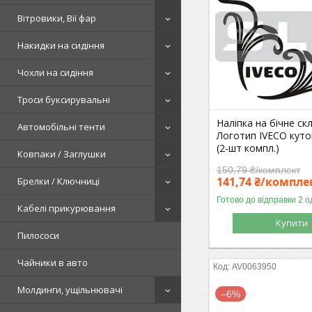
Вітровики, Вії фар
Накидки на сидіння
Чохли на сидіння
Троси буксирувальні
Наліпка на бічне ск
Автомобільні тенти
Логотип IVECO куто
(2-шт компл.)
Ковпаки / Заглушки
150,79 ₴/комплект
141,74 ₴/компле
Брелки / Ключниці
Готово до відправки 2 о
Кабелі прикурювання
Купити
Пилососи
Чайники в авто
AV0063950
Молдинги, ущільнювачі
–6%