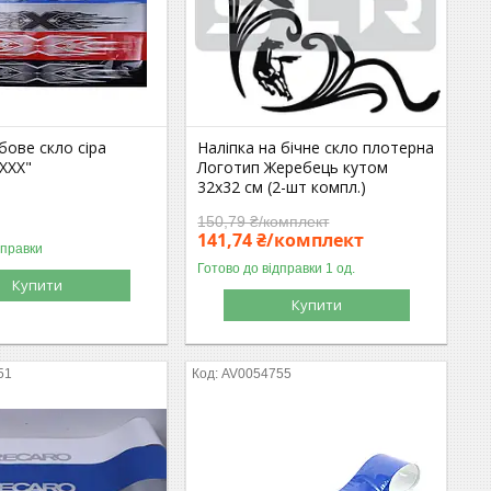
бове скло сіра
Наліпка на бічне скло плотерна
XXX"
Логотип Жеребець кутом
32х32 см (2-шт компл.)
150,79 ₴/комплект
141,74 ₴/комплект
дправки
Готово до відправки 1 од.
Купити
Купити
51
AV0054755