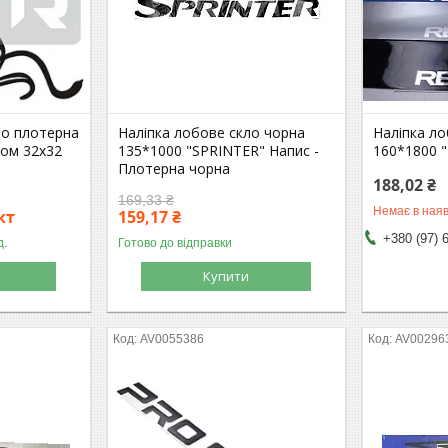
ло плотерна
Наліпка лобове скло чорна
Наліпка ло
том 32х32
135*1000 "SPRINTER" Напис -
160*1800 
Плотерна чорна
188,02 ₴
169,33 ₴
Немає в наяв
кт
159,17 ₴
+380 (97) 
д.
Готово до відправки
Купити
AV0055386
AV00296