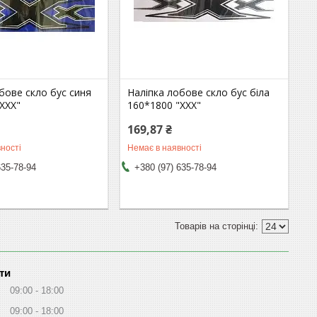
бове скло бус синя
Наліпка лобове скло бус біла
XXX"
160*1800 "XXX"
169,87 ₴
ності
Немає в наявності
635-78-94
+380 (97) 635-78-94
ти
09:00
18:00
09:00
18:00