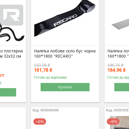
ло плотерна
Наліпка лобове скло бус чорна
Наліпка ло
м 32х32 см
160*1800 "RECARO"
160*1800 
193,38 ₴
196,76 ₴
181,78 ₴
184,96 ₴
кт
Готово до відправки
Готово до ві
д.
Купити
AV0040406
AV00359
–6%
–6%