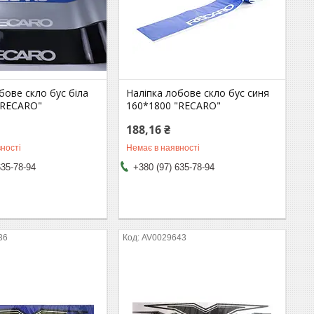
бове скло бус біла
Наліпка лобове скло бус синя
"RECARO"
160*1800 "RECARO"
188,16 ₴
ності
Немає в наявності
635-78-94
+380 (97) 635-78-94
36
AV0029643