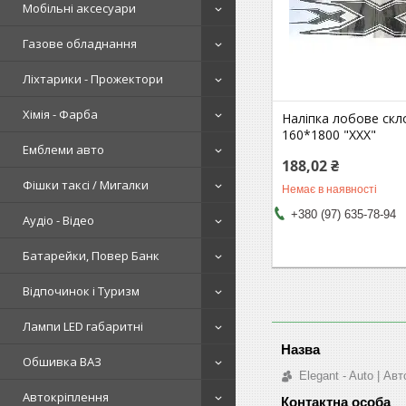
Мобільні аксесуари
Газове обладнання
Ліхтарики - Прожектори
Хімія - Фарба
Наліпка лобове скло
160*1800 "XXX"
Емблеми авто
188,02 ₴
Фішки таксі / Мигалки
Немає в наявності
+380 (97) 635-78-94
Аудіо - Відео
Батарейки, Повер Банк
Відпочинок і Туризм
Лампи LED габаритні
Обшивка ВАЗ
Elegant - Auto | А
Автокріплення