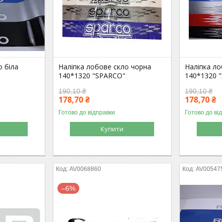
о біла
Наліпка лобове скло чорна
Наліпка ло
140*1320 "SPARCO"
140*1320 "
190,10 ₴
190,10 ₴
178,70 ₴
178,70 ₴
Готово до відправки
Готово до ві
Купити
AV0068860
AV00547
–6%