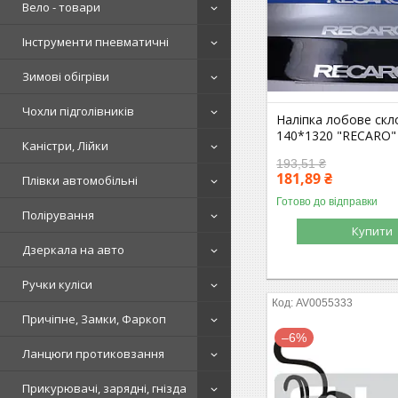
Вело - товари
Інструменти пневматичні
Зимові обігріви
Чохли підголівників
Наліпка лобове скл
140*1320 "RECARO"
Каністри, Лійки
193,51 ₴
181,89 ₴
Плівки автомобільні
Готово до відправки
Полірування
Купити
Дзеркала на авто
Ручки куліси
AV0055333
Причіпне, Замки, Фаркоп
–6%
Ланцюги протиковзання
Прикурювачі, зарядні, гнізда