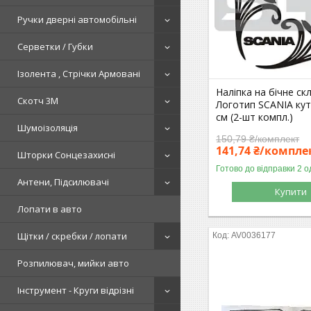
Ручки дверні автомобільні
Серветки / Губки
Ізолента , Стрічки Армовані
Наліпка на бічне ск
Скотч 3М
Логотип SCANIA ку
см (2-шт компл.)
Шумоізоляція
150,79 ₴/комплект
141,74 ₴/компле
Шторки Сонцезахисні
Готово до відправки 2 о
Антени, Підсилювачі
Купити
Лопати в авто
Щітки / скребки / лопати
AV0036177
Розпилювач, мийки авто
Інструмент - Круги відрізні