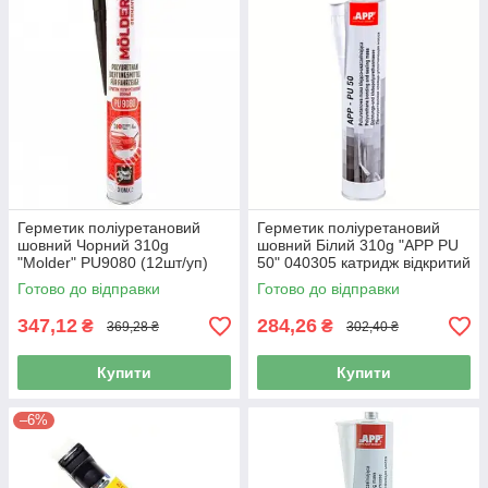
Герметик поліуретановий
Герметик поліуретановий
шовний Чорний 310g
шовний Білий 310g "APP PU
"Molder" PU9080 (12шт/уп)
50" 040305 катридж відкритий
(12шт/уп)
Готово до відправки
Готово до відправки
347,12
284,26
₴
₴
369,28 ₴
302,40 ₴
Купити
Купити
–6%