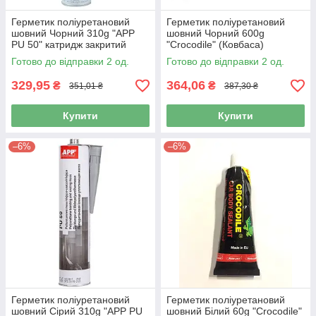
Герметик поліуретановий
Герметик поліуретановий
шовний Чорний 310g "APP
шовний Чорний 600g
PU 50" катридж закритий
"Crocodile" (Ковбаса)
040303
5021176
Готово до відправки 2 од.
Готово до відправки 2 од.
329,95
364,06
₴
₴
351,01 ₴
387,30 ₴
Купити
Купити
–6%
–6%
Герметик поліуретановий
Герметик поліуретановий
шовний Сірий 310g "APP PU
шовний Білий 60g "Crocodile"