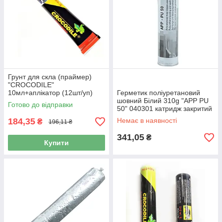
Грунт для скла (праймер)
"CROCODILE"
10мл+аплікатор (12шт/уп)
Герметик поліуретановий
шовний Білий 310g "APP PU
Готово до відправки
50" 040301 катридж закритий
(12шт/уп)
184,35
Немає в наявності
₴
196,11 ₴
341,05
₴
Купити