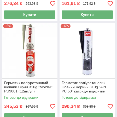
276,34
161,61
₴
₴
293,98 ₴
171,92 ₴
Купити
Купити
–6%
–6%
Герметик поліуретановий
Герметик поліуретановий
шовний Сірий 310g "Molder"
шовний Чорний 310g "APP
PU9081 (12шт/уп)
PU 50" катридж відкритий
040307
Готово до відправки
Готово до відправки
345,53
290,34
₴
₴
367,59 ₴
308,88 ₴