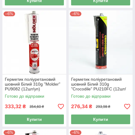
Купити
Купити
–6%
–6%
Герметик поліуретановий
Герметик поліуретановий
шовний Білий 310g "Molder"
шовний Білий 310g
PU9082 (12шт/уп)
"Crocodile" PU210FC (12шт/
уп)
Готово до відправки
Готово до відправки
333,32
276,34
₴
₴
354,60 ₴
293,98 ₴
Купити
Купити
–6%
–6%