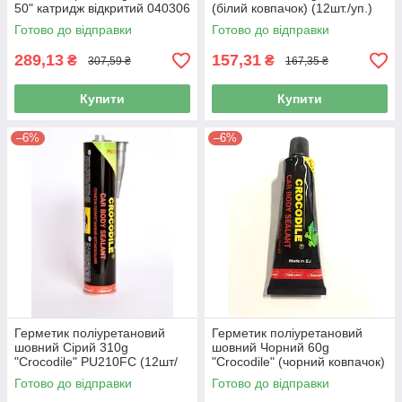
50" катридж відкритий 040306
(білий ковпачок) (12шт./уп.)
Готово до відправки
Готово до відправки
289,13
157,31
₴
₴
307,59 ₴
167,35 ₴
Купити
Купити
–6%
–6%
Герметик поліуретановий
Герметик поліуретановий
шовний Сірий 310g
шовний Чорний 60g
"Crocodile" PU210FC (12шт/
"Crocodile" (чорний ковпачок)
уп)
Готово до відправки
Готово до відправки