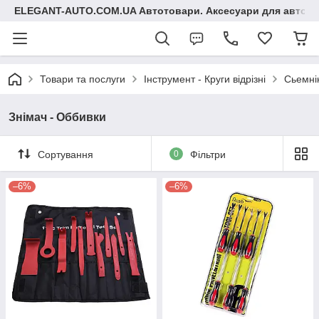
ELEGANT-AUTO.COM.UA Автотовари. Аксесуари для авто
Товари та послуги
Інструмент - Круги відрізні
Сьемнік
Знімач - Оббивки
Сортування
0
Фільтри
–6%
–6%