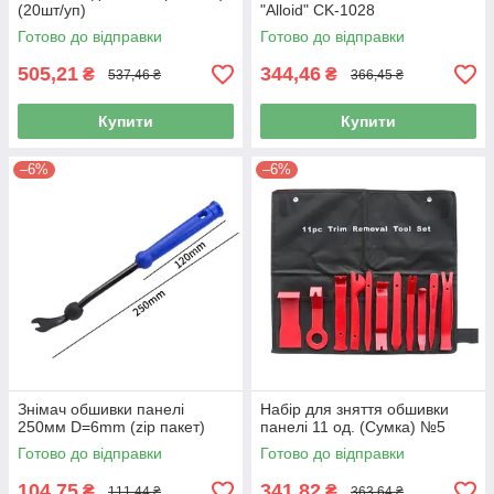
(20шт/уп)
"Alloid" CK-1028
Готово до відправки
Готово до відправки
505,21
344,46
₴
₴
537,46 ₴
366,45 ₴
Купити
Купити
–6%
–6%
Знімач обшивки панелі
Набір для зняття обшивки
250мм D=6mm (zip пакет)
панелі 11 од. (Сумка) №5
Готово до відправки
Готово до відправки
104,75
341,82
₴
₴
111,44 ₴
363,64 ₴