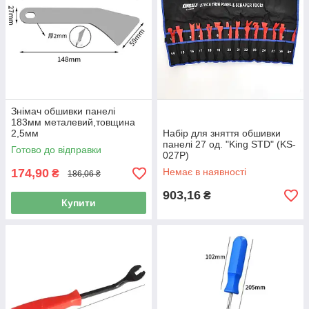
Знімач обшивки панелі
183мм металевий,товщина
2,5мм
Набір для зняття обшивки
панелі 27 од. "King STD" (KS-
Готово до відправки
027P)
174,90
Немає в наявності
₴
186,06 ₴
903,16
₴
Купити