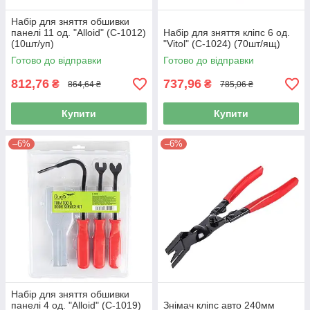
Набір для зняття обшивки
панелі 11 од. "Alloid" (C-1012)
Набір для зняття кліпс 6 од.
(10шт/уп)
"Vitol" (C-1024) (70шт/ящ)
Готово до відправки
Готово до відправки
812,76
737,96
₴
₴
864,64 ₴
785,06 ₴
Купити
Купити
–6%
–6%
Набір для зняття обшивки
панелі 4 од. "Alloid" (С-1019)
Знімач кліпс авто 240мм